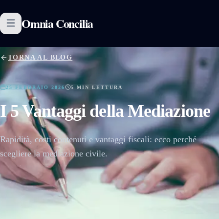
Omnia
Concilia
TORNA AL BLOG
25 FEBBRAIO 2026
5 MIN LETTURA
I 5 Vantaggi della Mediazione
Rapidità, costi contenuti e vantaggi fiscali: ecco perché
scegliere la mediazione civile.